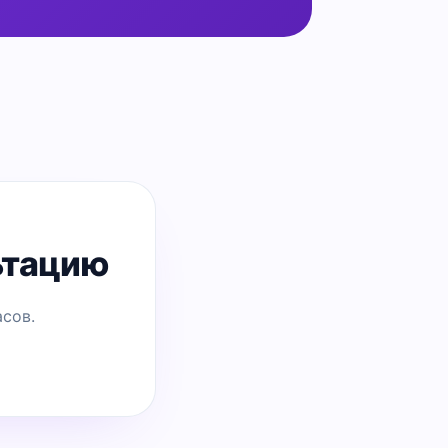
ьтацию
сов.