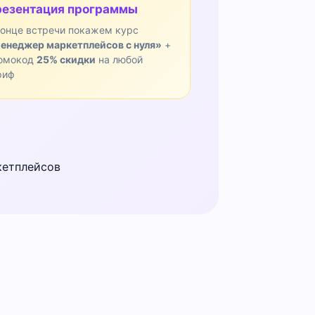
езентация программы
конце встречи покажем курс
енеджер маркетплейсов с нуля»
+
омокод
25% скидки
на любой
риф