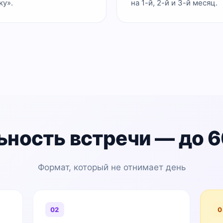
ку».
на 1-й, 2-й и 3-й месяц.
ьность встречи — до 6
Формат, который не отнимает день
02
0