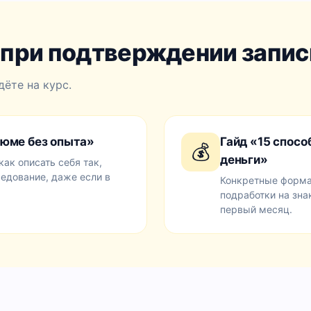
 при подтверждении запис
дёте на курс.
юме без опыта»
Гайд «15 спосо
💰
деньги»
как описать себя так,
седование, даже если в
Конкретные форма
подработки на зна
первый месяц.