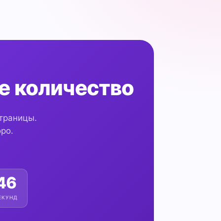
е количество
страницы.
ро.
45
ЕКУНД