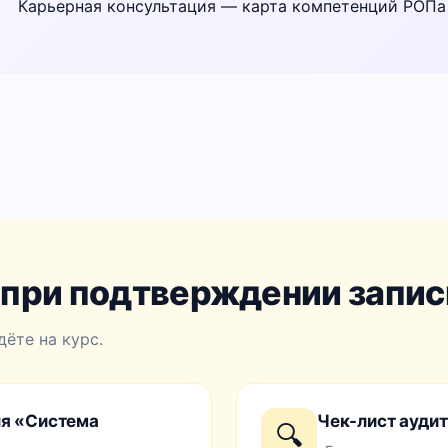
 при подтверждении запис
дёте на курс.
ля «Система
Чек-лист аудит
🔍