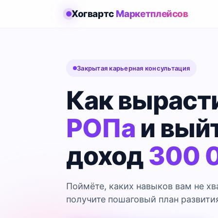
Хогвартс
Маркетплейсов
Закрытая карьерная консультация
Как выраст
РОПа
и выйт
доход
300 
Поймёте, каких навыков вам не хва
получите пошаговый план развития