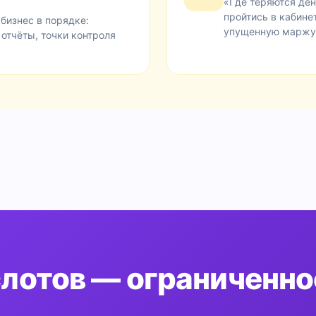
«Где теряются ден
пройтись в кабине
бизнес в порядке:
упущенную маржу
отчёты, точки контроля
лотов — ограниченно