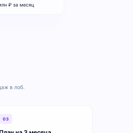
аж в лоб.
03
План на 3 месяца