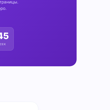
страницы.
ро.
43
СЕК