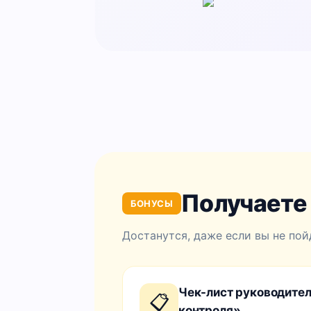
Получаете
БОНУСЫ
Достанутся, даже если вы не пой
Чек-лист руководите
📋
контроля»