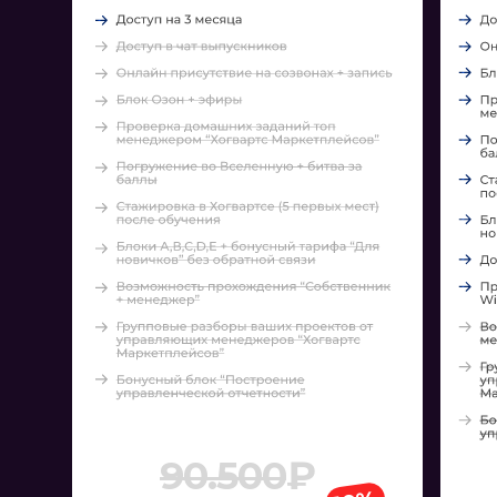
90.500
₽