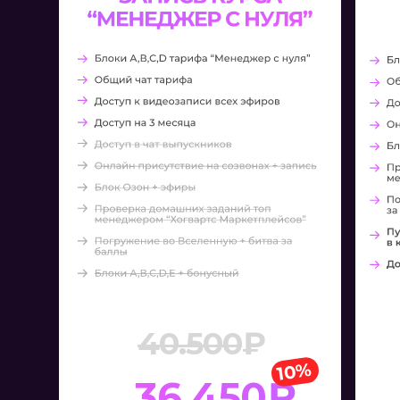
40.500
₽
10%
36.450₽