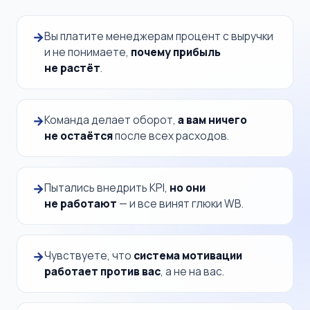
Вы платите менеджерам процент с выручки
и не понимаете,
почему прибыль
не растёт
.
Команда делает оборот,
а вам ничего
не остаётся
после всех расходов.
Пытались внедрить KPI,
но они
не работают
— и все винят глюки WB.
Чувствуете, что
система мотивации
работает против вас
, а не на вас.