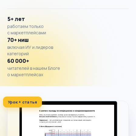
5+ лет
работаем только
с маркетплейсами
70+ ниш
включая ИУ и лидеров
категорий
60 000+
читателей в нашем Блоге
о маркетплейсах
Урок + статья