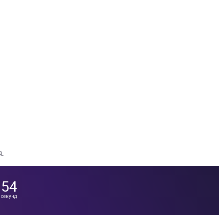
.
53
секунд