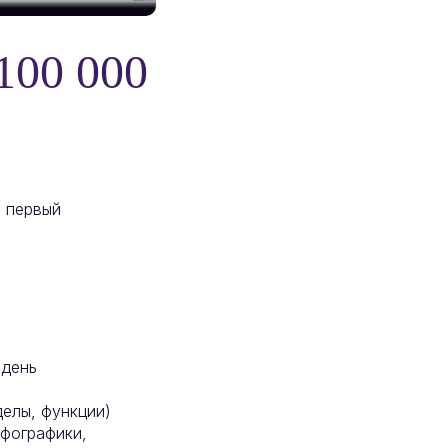
00 000
, первый
 день
делы, функции)
нфографики,