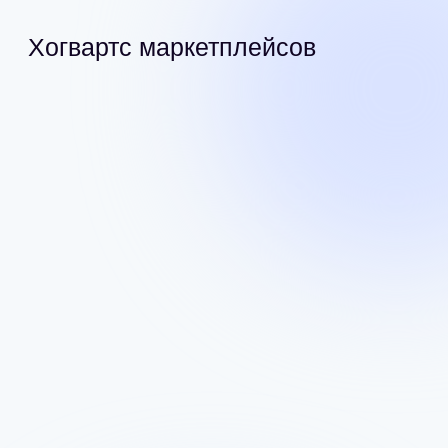
Хогвартс маркетплейсов
Курс «Руководитель отдела продаж»
Защита дипломного
3 200+ учеников
проекта
ваша готовая единая
70+ ниш, ИУ и лидеры
система управления
категорий - 5+ лет
продажами, финансами
опыта в единой системе
и командой
1 тестовая неделя
если за 7 дней на курсе поймете, что это не ваш
путь — вернем деньги
до сгорания Бонусов осталось:
14:30