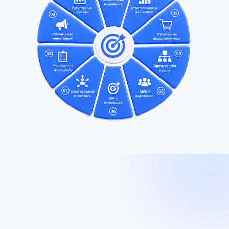
Участвуете в онлайн-
разборах и получаете
обратную связь от эксперта
Регулярные сессии, где разбираются
типовые ошибки, реальные кейсы
учеников и сложные ситуации из
практики + команда кураторов
проверяют задания, помогают
довести решение до работающего
инструмента
Отрабатываете навыки
на реальных задачах