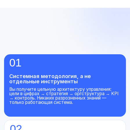
Разработаете стратегию,
которая работает:
анализ ниш, конкурентов, сезонности — выбираете
точки с реальным финансовым потенциалом
Обеспечите прогнозируемый
рост прибыли:
план-факт управление вместо
хаотичных скачков выручки