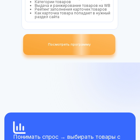
Категории товаров
Выдача и ранжирование товаров на WB
Рейтинг заполнения карточек товаров
Как карточка товара попадает в нужный
раздел сайта
Посмотреть программу
Пример договора РОП
Должностная инструкция
РОП
Должностная инструкция
менеджера по продажам
Должностная инструкция
менеджера по закупкам
Воронка продаж WB
Правила ранжирования
Шаблон для SEO
Правила заполнения
карточек товара
Категории товаров
Выдача и ранжирование
товаров на WB