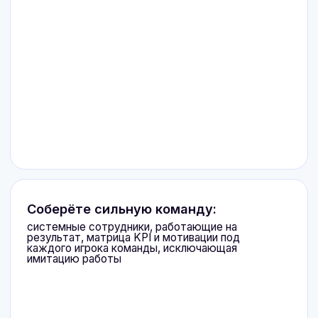
Понимать спрос → выбирать товары с
потенциалом
→ прибыльная и
масштабируемая товарная матрица
Выявлять первопричины отклонений в
прибыли, а
не гадать, куда ушли деньги