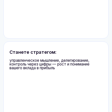
Строить автономную и результативную
команду через KPI,
регламенты и
контроль, без микроменеджмента
Удерживать маржинальность
и
прогнозировать деньги
Выполнять план продаж
системно и устойчиво