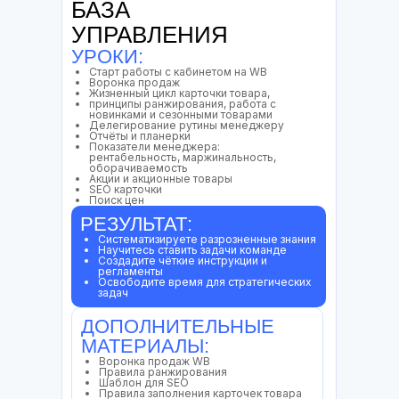
БАЗА
УПРАВЛЕНИЯ
УРОКИ:
ЭКОНОМИЯ
Старт работы с кабинетом на WB
НА
Воронка продаж
Жизненный цикл карточки товара,
СЕРВИСАХ
принципы ранжирования, работа с
новинками и сезонными товарами
АНАЛИТИКИ
Делегирование рутины менеджеру
Отчёты и планерки
Показатели менеджера:
Программа построена
рентабельность, маржинальность,
как управленческий тренажёр
оборачиваемость
Акции и акционные товары
SEO карточки
В подарок — доступ к сервисам аналитики
Поиск цен
и промокоды:
РЕЗУЛЬТАТ:
Business Radar — подписка на 1 месяц
(экономия ~3 000 ₽)
Систематизируете разрозненные знания
WBLead — подписка на 1 месяц
Научитесь ставить задачи команде
(экономия ~3 000 ₽)
Создадите чёткие инструкции и
Wildbox — промокод на любой тариф
регламенты
(экономия ~3 000 ₽)
Освободите время для стратегических
задач
Все сервисы можно использовать
параллельно с обучением —
инструменты для оцифровки продаж,
ДОПОЛНИТЕЛЬНЫЕ
управления рекламой и анализа рынка.
МАТЕРИАЛЫ:
Воронка продаж WB
Правила ранжирования
Шаблон для SEO
Правила заполнения карточек товара