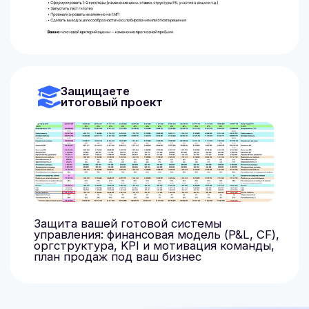
ВЫГОДНЫЕ УСЛОВИЯ
ОПЛА
01
Беспроцентная рассрочка
Без переплат и первого взноса
02
Оплата через месяц
Оформите рассрочку и внесите
первую оплату через 1 месяц
обучения. Сначала учитесь, потом
оплачиваете
03
Налоговый вычет
Можно вернуть 13% от стоимости
курса, мы расскажем как это
сделать
04
Что делать, если не одобрят
рассрочку?
Обратитесь в наш отдел
заботы. У нас есть варианты
внутренней беспроцентной
рассрочки