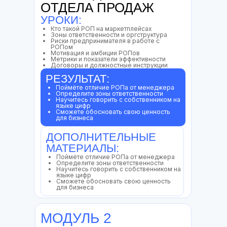
ОТДЕЛА ПРОДАЖ
УРОКИ:
Кто такой РОП на маркетплейсах
Каждый раздел включает:
Зоны ответственности и оргструктура
Риски предпринимателя в работе с
РОПом
РАЗБОР РЕАЛЬНЫХ КЕЙСОВ
Мотивация и амбиции РОПов
(финмодели, оргструктуры, KPI)
Метрики и показатели эффективности
Договоры и должностные инструкции
РАБОТУ С СОБСТВЕННЫМ ПРОЕКТОМ
(вы анализируете свои цифры, товары,
РЕЗУЛЬТАТ:
команду — сразу внедряете)
Поймёте отличие РОПа от менеджера
ЗАЩИТУ УПРАВЛЕНЧЕСКИХ РЕШЕНИЙ
Определите зоны ответственности
(финмодель, стратегия продаж, система
Научитесь говорить с собственником на
KPI — перед экспертом)
языке цифр
Сможете обосновать свою ценность
КОРРЕКТИРОВКУ ЛОГИКИ ЧЕРЕЗ
для бизнеса
РАЗБОР ОШИБОК
(разбор типовых
ошибок в финансах, KPI и
делегировании)
ДОПОЛНИТЕЛЬНЫЕ
МАТЕРИАЛЫ:
Теория — только как инструмент объяснения
принятых решений. Она не является целью.
Поймёте отличие РОПа от менеджера
Управленческий навык формируется через
Определите зоны ответственности
повторение и применение в реальных
Научитесь говорить с собственником на
условиях.
языке цифр
Сможете обосновать свою ценность
для бизнеса
Результат
— способность быстро
интерпретировать показатели (P&L,
Cash Flow, юнит-экономику),
принимать решения в условиях
МОДУЛЬ 2
неопределённости и управлять
командой без микроменеджмента.