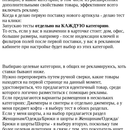
дополнительными свойствами товара, эффективнее всего
включать рекламу.
Когда я делаю первую поставку нового артикула - делаю тест
на клики:
Запускаю тесты
отдельно на КАЖДУЮ категорию
.
То есть, если у вас в назначении в карточке стоит: дом, офис,
большие размеры, например - после индексации ключей и
фильтров полей после первой поставки, у вас в рекламном
кабинете при настройке будет выбор из этих категорий.
Выбираю целевые категории, в общих не рекламируюсь, хоть
ставки бывают ниже.
Нужно перепроверять путем ручной сверки, какие товары
находятся на первой странице на данный момент,
удостовериться, что предлагается идентичный товар, среди
которого логично разместиться с помощью рекламы.
Если предлагаются варианты размещения в нескольких
категориях: Джемперы и свитеры и отдельно джемперы, а у
меня предмет кофта - я выберу тест в обоих разделах.
Если у меня шорты, а на выбор предлагается раздел
Женщинам/Одежда/Брюки и шорты и Женщинам/Одежда/
Брюки и шорты/Шорты - я выберу вторую, поскольку там
более целевая аудитория, в связи с тем, что покупатель ищет