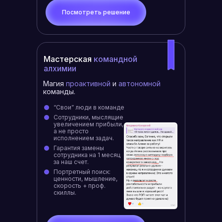
Посмотреть решение
Мастерская
командной
алхимии
Магия
проактивной
и
автономной
команды.
“Свои” люди в команде
Сотрудники, мыслящие
увеличением прибыли,
а не просто
исполнением задач.
Гарантия замены
сотрудника на 1 месяц
за наш счет.
Портретный поиск:
ценности, мышление,
скорость + проф.
скиллы.