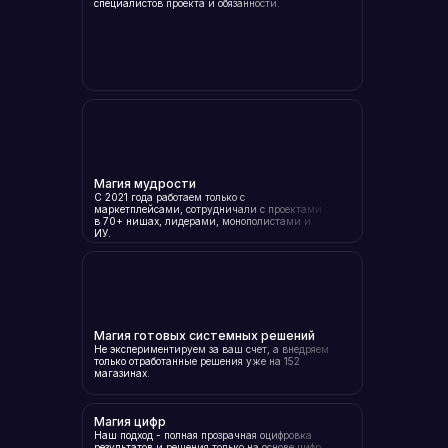
специалистов проекта и обязанности.
Магия мудрости
С 2021 года работаем только с
маркетплейсами, сотрудничали с проектами
в 70+ нишах, лидерами, монополистами и
ИУ.
Магия готовых системных решений
Не экспериментируем за ваш счет, а внедряем
только отработанные решения уже на 152
магазинах.
Магия цифр
Хогвартс Маркетплейсов
Наш подход - полная прозрачная оцифровка
результатов и решения только на основе цифр.