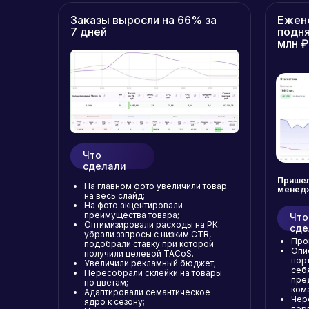
Заказы выросли на 66% за
Ежен
7 дней
подня
млн ₽
Что
сделали
Пришел
На главном фото увеличили товар
менед
на весь слайд;
На фото акцентировали
преимущества товара;
Что
Оптимизировали расходы на РК:
сде
убрали запросы с низким CTR,
Про
подобрали ставку при которой
Опи
получили целевой TACoS.
пор
Увеличили рекламный бюджет;
себя
Пересобрали склейки на товары
пре
по цветам;
ком
Адаптировали семантическое
Чер
ядро к сезону;
перв