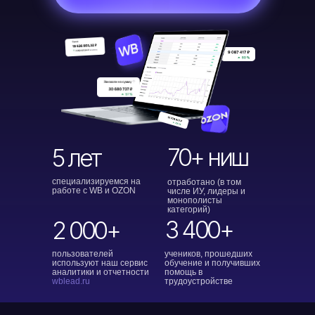
70+ ниш
5 лет
специализируемся на
отработано (в том
работе с WB и OZON
числе ИУ, лидеры и
монополисты
категорий)
3 400+
2 000+
пользователей
учеников, прошедших
используют наш сервис
обучение и получивших
аналитики и отчетности
помощь в
wblead.ru
трудоустройстве