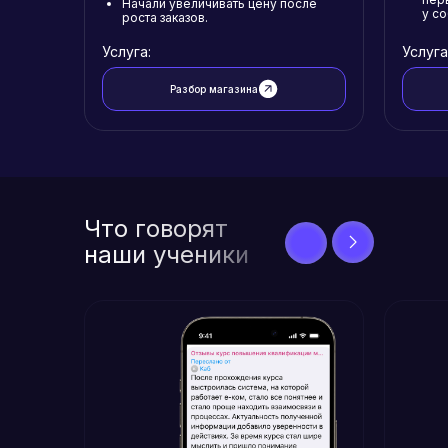
Начали увеличивать цену после
у с
роста заказов.
Услуга:
Услуга
Разбор магазина
Что говорят
наши ученики